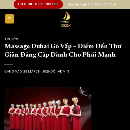
Bỏ
HOTLINE: 0931.783.869
Giờ mở cửa: 10h A.M - 04h A.M
qua
nội
dung
TIN TỨC
Massage Dubai Gò Vấp – Điểm Đến Thư
Giãn Đẳng Cấp Dành Cho Phái Mạnh
ĐĂNG VÀO
28 MARCH, 2026
BỞI
ADMIN